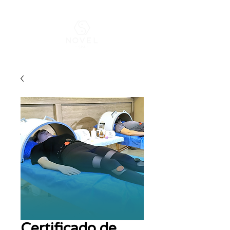
¡Envía un
WhatsApp
y pide tu descuento para primer
visita!
Certificado de