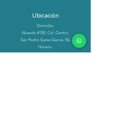
Ubicación
Domicilio:
Abasolo #150, Col. Centro.
San Pedro Garza Garcia, NL
Horario:
Lunes a Sábado:
10:00 am a 7:00 pm
Domingo y dias festivos
Cerrado)
Servicio al Cliente
Tel:
81-83-36-44-64
WhatsApp Citas:
81-15-77-14-23